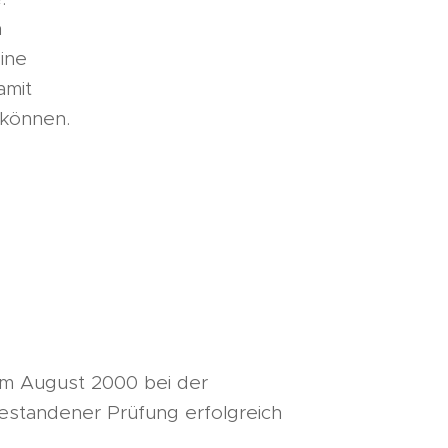
h
eine
amit
 können.
 im August 2000 bei der
estandener Prüfung erfolgreich